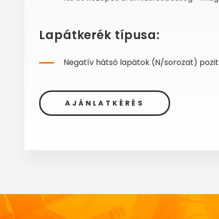
Lapátkerék típusa:
Negatív hátsó lapátok (N/sorozat) pozití
AJÁNLATKÉRÉS