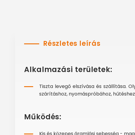
Részletes leírás
Alkalmazási területek:
Tiszta levegő elszívása és szállítása. 
szárításhoz, nyomáspróbához, hűtéshez
Működés:
Kis és közepes áramlási sebesség - m