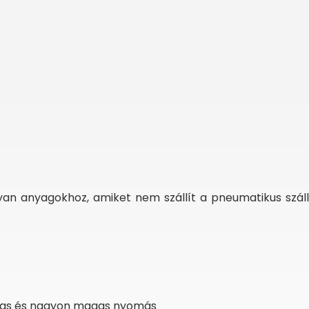
Olyan anyagokhoz, amiket nem szállít a pneumatikus száll
agas és nagyon magas nyomás