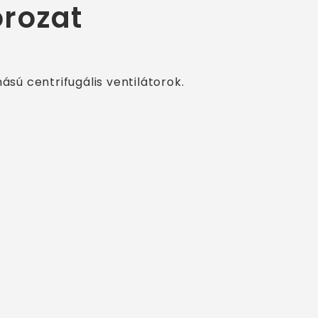
orozat
ású centrifugális ventilátorok.