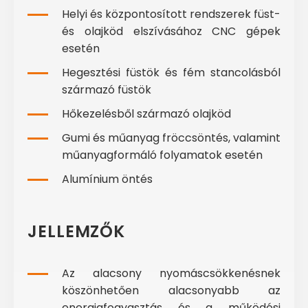
Helyi és központosított rendszerek füst-
és olajköd elszívásához CNC gépek
esetén
Hegesztési füstök és fém stancolásból
származó füstök
Hőkezelésből származó olajköd
Gumi és műanyag fröccsöntés, valamint
műanyagformáló folyamatok esetén
Alumínium öntés
JELLEMZŐK
Az alacsony nyomáscsökkenésnek
köszönhetően alacsonyabb az
energiafogyasztás és a működési