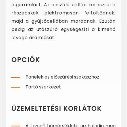
légáramlást. Az ionizáló cellán keresztül a
részecskék elektromosan feltöltődnek,
majd a gyűjtőcellában maradnak. Ezután
pedig az utószűrő egységesíti a kimenő
levegő áramlását.
OPCIÓK
Panelek az előszűrési szakaszhoz
Tartó szerkezet
ÜZEMELTETÉSI KORLÁTOK
A levegő hőmérséklete ne haladja meg