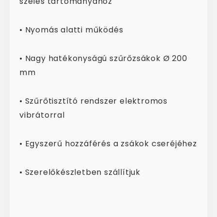
széles tartományához
• Nyomás alatti működés
• Nagy hatékonyságú szűrőzsákok Ø 200
mm
• Szűrőtisztító rendszer elektromos
vibrátorral
• Egyszerű hozzáférés a zsákok cseréjéhez
• Szerelőkészletben szállítjuk