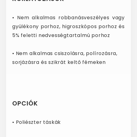
• Nem alkalmas robbanásveszélyes vagy
gyúlékony porhoz, higroszkópos porhoz és
5% feletti nedvességtartalmú porhoz
• Nem alkalmas csiszolásra, polírozásra,
sorjázásra és szikrát keltő fémeken
OPCIÓK
• Poliészter táskák