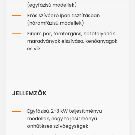
(egyfázisú modellek)
Erős szívóerő ipari tisztításban
(háromfázisú modellek)
Finom por, fémforgács, hűtőfolyadék
maradványok elszívása, kenőanyagok
és víz
JELLEMZŐK
Egyfázisú, 2-3 kW teljesítményű
modellek, nagy teljesítményű
önhűtéses szívóegységek