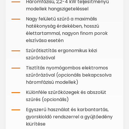
Háromfázisú, 2,2-4 kW teljesítményű
modellek hangszigeteléssel
Nagy felületű szűrő a maximális
hatékonyság érdekében, hosszú
élettartammal, nagyon finom porok
elszívása esetén
Szűrőtisztítás ergonomikus kézi
szűrőrázóval
Tisztítás nyomógombos elektromos
szűrőrázóval (opcionális bekapcsolva
háromfázisú modellek)
Különféle szűrőközegek és abszolút
szűrés (opcionális)
Egyszerű használat és karbantartás,
gyorskioldó rendszerrel a gyűjtőedény
kiürítése