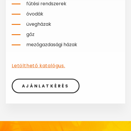
fűtési rendszerek
óvodák
üvegházak
gőz
mezőgazdasági házak
Letölthető katalógus.
AJÁNLATKÉRÉS