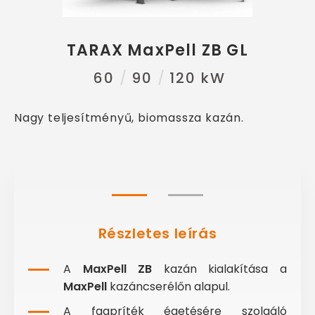
TARAX MaxPell ZB GL
60
90
120 kW
Nagy teljesítményű, biomassza kazán.
Részletes leírás
A
MaxPell ZB
kazán kialakítása a
MaxPell
kazáncserélőn alapul.
A faapríték égetésére szolgáló