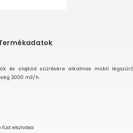
Termékadatok
ök és olajköd szűrésére alkalmas mobil légszűr
esség 2000 m3/h.
füst elszívása