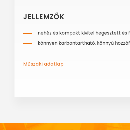
JELLEMZŐK
nehéz és kompakt kivitel hegesztett és 
könnyen karbantartható, könnyű hozzáfé
Műszaki adatlap