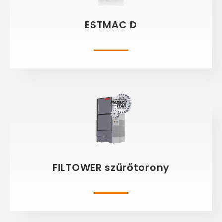
ESTMAC D
FILTOWER szűrőtorony