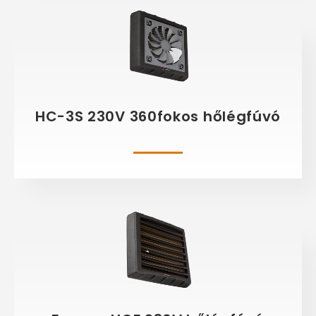
HC-3S 230V 360fokos hőlégfúvó