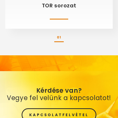
TOR sorozat
01
Kérdése van?
Vegye fel velünk a kapcsolatot!
KAPCSOLATFELVÉTEL