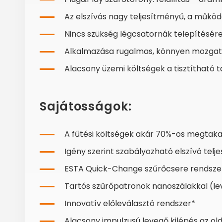
Az elszívás nagy teljesítményű, a műkö
Nincs szükség légcsatornák telepítésér
Alkalmazása rugalmas, könnyen mozgat
Alacsony üzemi költségek a tisztítható
Sajátosságok:
A fűtési költségek akár 70%-os megtak
Igény szerint szabályozható elszívó telj
ESTA Quick-Change szűrőcsere rendsze
Tartós szűrőpatronok nanoszálakkal (le
Innovatív előleválasztó rendszer*
Alacsony impulzusú levegő kilépés az ol