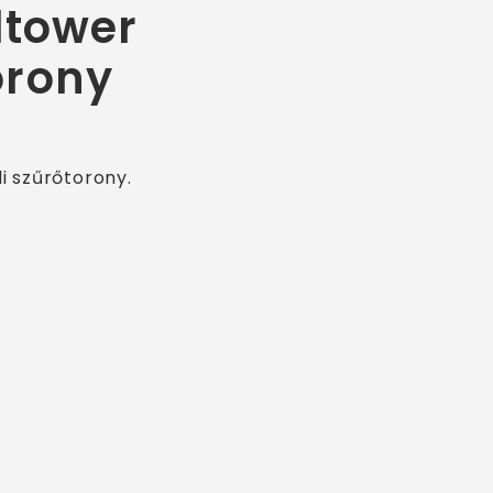
ltower
orony
i szűrőtorony.