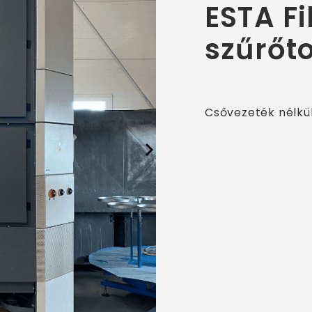
ESTA Fi
szűrőt
Csővezeték nélkül