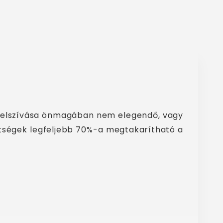
énő elszívása önmagában nem elegendő, vagy
ltségek legfeljebb 70%-a megtakarítható a