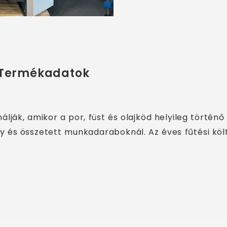
Termékadatok
álják, amikor a por, füst és olajköd helyileg tört
gy és összetett munkadaraboknál. Az éves fűtési kö