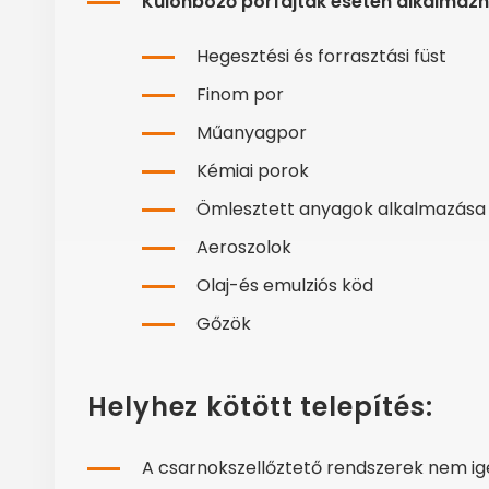
Különböző porfajták esetén alkalmaz
Hegesztési és forrasztási füst
Finom por
Műanyagpor
Kémiai porok
Ömlesztett anyagok alkalmazása
Aeroszolok
Olaj-és emulziós köd
Gőzök
Helyhez kötött telepítés:
A csarnokszellőztető rendszerek nem igé