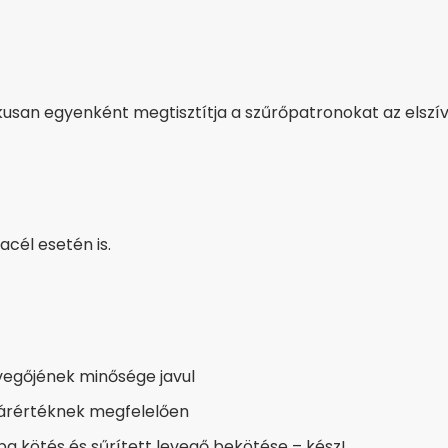
ikusan egyenként megtisztítja a szűrőpatronokat az elszí
acél esetén is.
vegőjének minősége javul
árértéknek megfelelően
ba kötés és sűrített levegő bekötése – kész!