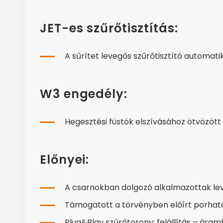
JET-es szűrőtisztítás:
A sűrítet levegős szűrőtisztító automat
W3 engedély:
Hegesztési füstök elszívásához ötvözött 
Előnyei:
A csarnokban dolgozó alkalmazottak le
Támogatott a törvényben előírt porhat
Plug&Play szűrőtorony: felállítás – áram