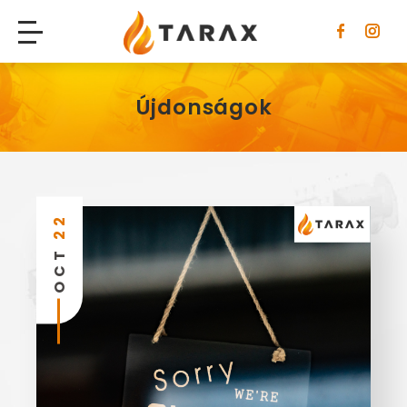
Tarax
Újdonságok
22
OCT