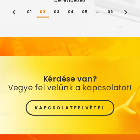
berendezés
01
02
03
04
05
…
09
Kérdése van?
Vegye fel velünk a kapcsolatot!
KAPCSOLATFELVÉTEL